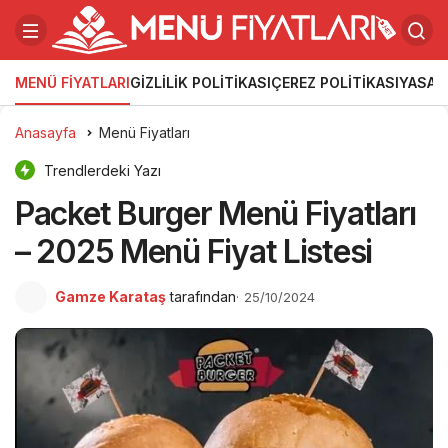
MENÜ FIYATLARI
GIZLILIK POLITIKASI
ÇEREZ POLITIKASI
YASAL
Anasayfa
Menü Fiyatları
Trendlerdeki Yazı
Packet Burger Menü Fiyatları
– 2025 Menü Fiyat Listesi
Gamze Karataş
tarafından
25/10/2024