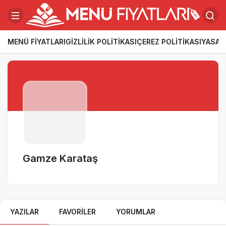
MENÜ FIYATLARI
GIZLILIK POLITIKASI
ÇEREZ POLITIKASI
YASAL
Gamze Karataş
YAZILAR
FAVORILER
YORUMLAR