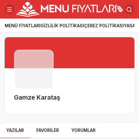
MENÜ FIYATLARI
GIZLILIK POLITIKASI
ÇEREZ POLITIKASI
YASAL
Gamze Karataş
YAZILAR
FAVORILER
YORUMLAR