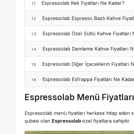
Espressolab Kek Fiyatları Ne Kadar?
1.1
Espressolab Espresso Bazlı Kahve Fiyat
1.2
Espressolab Özel Sütlü Kahve Fiyatları
1.3
Espressolab Demleme Kahve Fiyatları N
1.4
Espressolab Diğer İçeceklerin Fiyatları 
1.5
Espressolab Esfrappa Fiyatları Ne Kada
1.6
Espressolab Menü Fiyatlar
Espressolab menü fiyatları herkese hitap eden seç
şubesi olan
Espressolab
özel fiyatlara sahiptir.