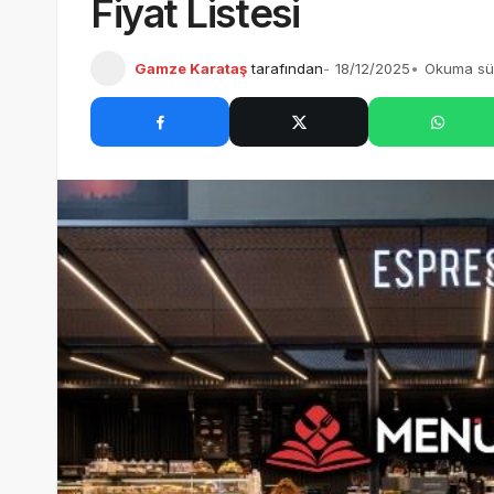
Fiyat Listesi
Ethem Efendi Menü Fiyatları – 2025 Kahvaltı Fiyat Listesi
Gamze Karataş
tarafından
18/12/2025
Okuma sür