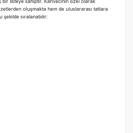
 bir listeye sahiptir. Kahvecinin özel olarak
zzetlerden oluşmakta hem de uluslararası tatlara
 şekilde sıralanabilir: