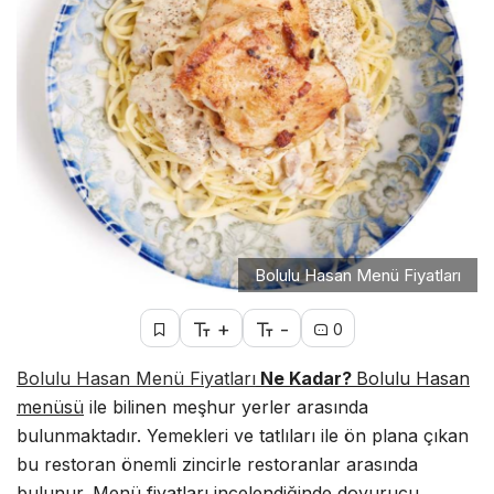
Bolulu Hasan Menü Fiyatları
+
-
0
Bolulu Hasan Menü Fiyatları
Ne Kadar?
Bolulu Hasan
menüsü
ile bilinen meşhur yerler arasında
bulunmaktadır. Yemekleri ve tatlıları ile ön plana çıkan
bu restoran önemli zincirle restoranlar arasında
bulunur. Menü fiyatları incelendiğinde doyurucu