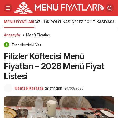
MENÜ FIYATLARI
GIZLILIK POLITIKASI
ÇEREZ POLITIKASI
YASAL
Anasayfa
Menü Fiyatları
Trendlerdeki Yazı
Filizler Köftecisi Menü
Fiyatları – 2026 Menü Fiyat
Listesi
Gamze Karataş
tarafından
24/03/2025