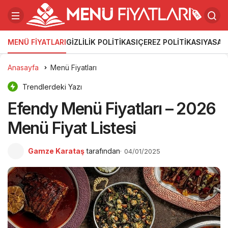
MENÜ FIYATLARI
GIZLILIK POLITIKASI
ÇEREZ POLITIKASI
YASAL
Anasayfa
Menü Fiyatları
Trendlerdeki Yazı
Efendy Menü Fiyatları – 2026
Menü Fiyat Listesi
Gamze Karataş
tarafından
04/01/2025