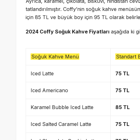
Ayrıca, karamel, çikolata, bisküvi, hindistan ceviz
tatlandırılmıştır. Coffy’nin soğuk kahve menüsünd
için 85 TL ve büyük boy için 95 TL olarak belirle
2024 Coffy Soğuk Kahve Fiyatları
aşağıda ki gi
Soğuk Kahve Menü
Standart 
Iced Latte
75 TL
Iced Americano
75 TL
Karamel Bubble Iced Latte
85 TL
Iced Salted Caramel Latte
75 TL