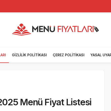
tesi
ARI
GIZLILIK POLITIKASI
ÇEREZ POLITIKASI
YASAL UYAR
i
 2025 Menü Fiyat Listesi
esi