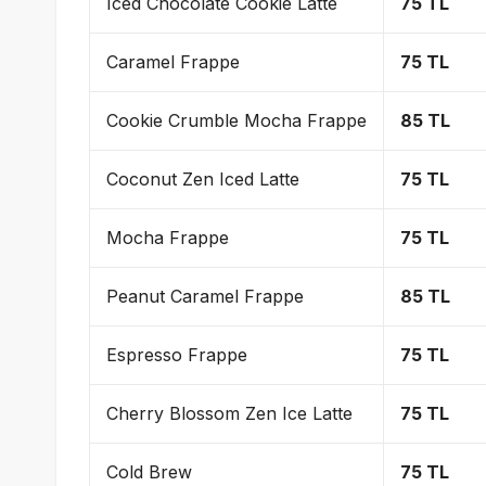
Iced Chocolate Cookie Latte
75 TL
Caramel Frappe
75 TL
Cookie Crumble Mocha Frappe
85 TL
Coconut Zen Iced Latte
75 TL
Mocha Frappe
75 TL
Peanut Caramel Frappe
85 TL
Espresso Frappe
75 TL
Cherry Blossom Zen Ice Latte
75 TL
Cold Brew
75 TL