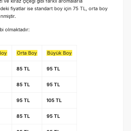
i ve kiraz çiçeği gibi farklı aromalarla
eki fiyatlar ise standart boy için 75 TL, orta boy
nmiştir.
bi olmaktadır:
Boy
Orta Boy
Büyük Boy
85 TL
95 TL
85 TL
95 TL
95 TL
105 TL
85 TL
95 TL