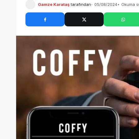
Gamze Karataş
tarafından
05/08/2024
Okuma sü
İnci Bosphorus Menü Fiyatları – 2025 Kahvaltı Fiyat Listesi