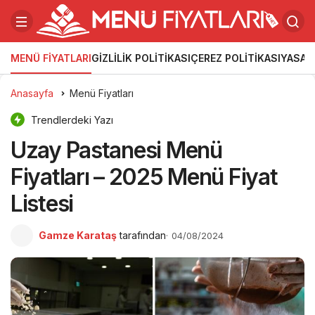
MENÜ FIYATLARI
GIZLILIK POLITIKASI
ÇEREZ POLITIKASI
YASAL
Anasayfa
Menü Fiyatları
Trendlerdeki Yazı
Uzay Pastanesi Menü
Fiyatları – 2025 Menü Fiyat
Listesi
Gamze Karataş
tarafından
04/08/2024