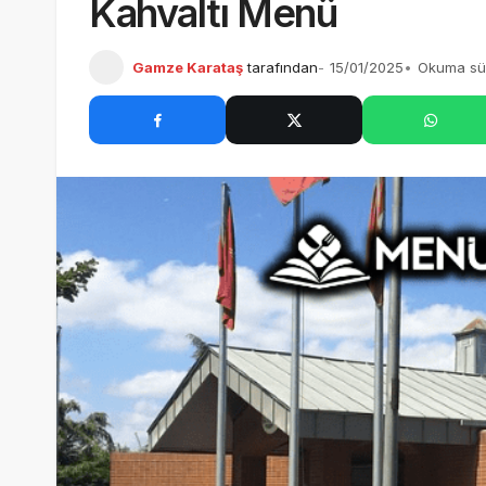
Kahvaltı Menü
Filo D’olio Menü Fiyatları – 2026 Danilo Zanna Restaurant F
Gamze Karataş
tarafından
15/01/2025
Okuma sür