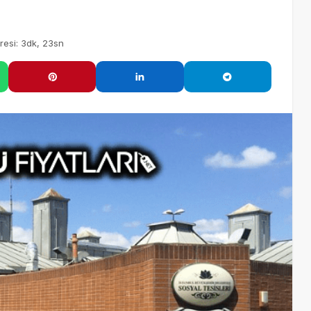
iyat Listesi
esi: 3dk, 23sn