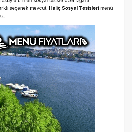
nüsüyle bilinen sosyal tesiste özel ızgara
arklı seçenek mevcut.
Haliç Sosyal Tesisleri
menü
iz.