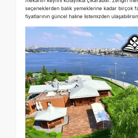
mekanın keyfini kolaylıkla çıkarabilir. Zengin me
seçeneklerden balık yemeklerine kadar birçok f
fiyatlarının güncel haline listemizden ulaşabilirsin