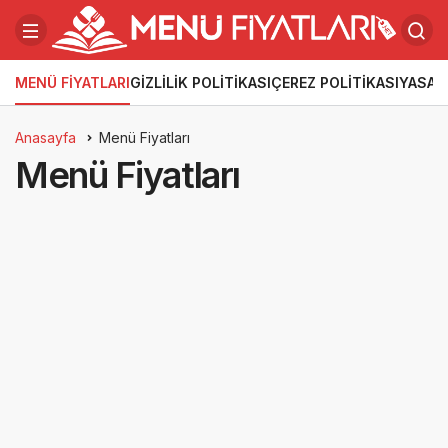
MENÜ FIYATLARI
GIZLILIK POLITIKASI
ÇEREZ POLITIKASI
YASAL
Anasayfa
Menü Fiyatları
Menü Fiyatları